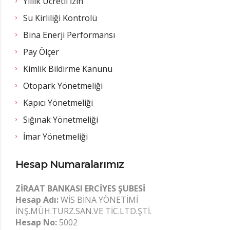
Yıllık Ücretli İzin
Su Kirliliği Kontrolü
Bina Enerji Performansı
Pay Ölçer
Kimlik Bildirme Kanunu
Otopark Yönetmeliği
Kapıcı Yönetmeliği
Sığınak Yönetmeliği
İmar Yönetmeliği
Hesap Numaralarımız
ZİRAAT BANKASI ERCİYES ŞUBESİ
Hesap Adı:
WİS BİNA YÖNETİMİ
İNŞ.MÜH.TURZ.SAN.VE TİC.LTD.ŞTİ.
Hesap No:
5002