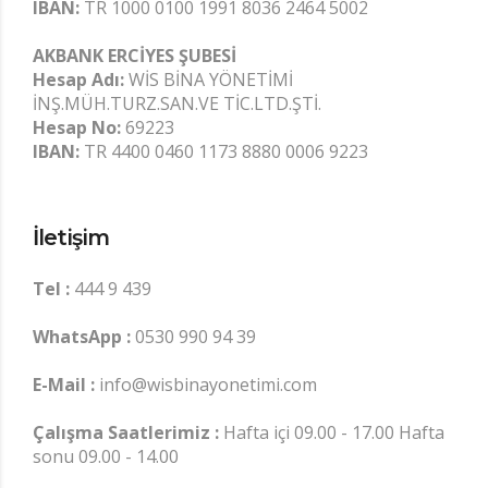
IBAN:
TR 1000 0100 1991 8036 2464 5002
AKBANK ERCİYES ŞUBESİ
Hesap Adı:
WİS BİNA YÖNETİMİ
İNŞ.MÜH.TURZ.SAN.VE TİC.LTD.ŞTİ.
Hesap No:
69223
IBAN:
TR 4400 0460 1173 8880 0006 9223
İletişim
Tel :
444 9 439
WhatsApp :
0530 990 94 39
E-Mail :
info@wisbinayonetimi.com
Çalışma Saatlerimiz :
Hafta içi 09.00 - 17.00 Hafta
sonu 09.00 - 14.00