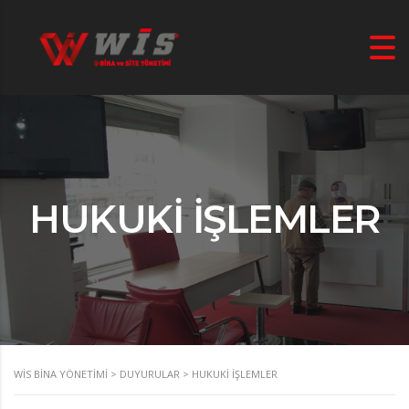
HUKUKI İŞLEMLER
WIS BINA YÖNETIMI
>
DUYURULAR
>
HUKUKI İŞLEMLER