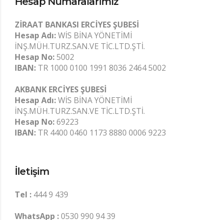
Hesap Numaralarımız
ZİRAAT BANKASI ERCİYES ŞUBESİ
Hesap Adı:
WİS BİNA YÖNETİMİ
İNŞ.MÜH.TURZ.SAN.VE TİC.LTD.ŞTİ.
Hesap No:
5002
IBAN:
TR 1000 0100 1991 8036 2464 5002
AKBANK ERCİYES ŞUBESİ
Hesap Adı:
WİS BİNA YÖNETİMİ
İNŞ.MÜH.TURZ.SAN.VE TİC.LTD.ŞTİ.
Hesap No:
69223
IBAN:
TR 4400 0460 1173 8880 0006 9223
İletişim
Tel :
444 9 439
WhatsApp :
0530 990 94 39