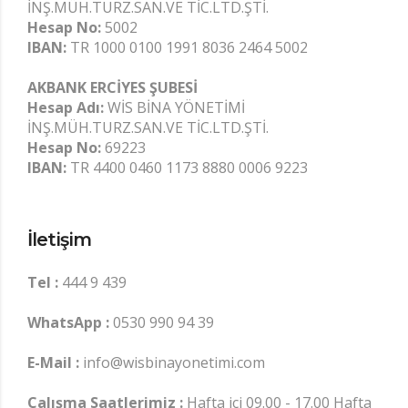
İNŞ.MÜH.TURZ.SAN.VE TİC.LTD.ŞTİ.
Hesap No:
5002
IBAN:
TR 1000 0100 1991 8036 2464 5002
AKBANK ERCİYES ŞUBESİ
Hesap Adı:
WİS BİNA YÖNETİMİ
İNŞ.MÜH.TURZ.SAN.VE TİC.LTD.ŞTİ.
Hesap No:
69223
IBAN:
TR 4400 0460 1173 8880 0006 9223
İletişim
Tel :
444 9 439
WhatsApp :
0530 990 94 39
E-Mail :
info@wisbinayonetimi.com
Çalışma Saatlerimiz :
Hafta içi 09.00 - 17.00 Hafta